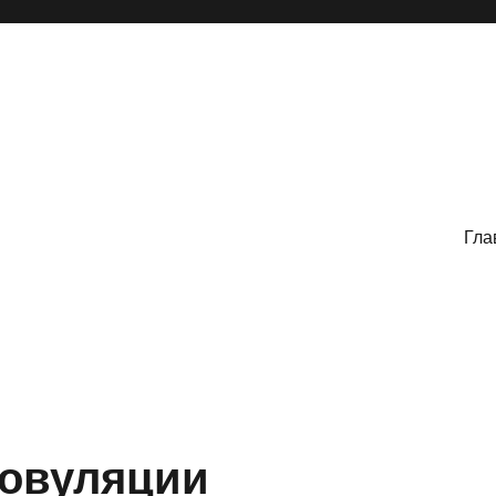
Гла
 овуляции