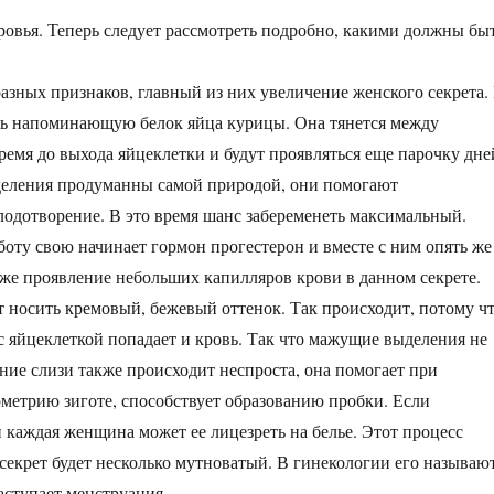
ровья. Теперь следует рассмотреть подробно, какими должны бы
азных признаков, главный из них увеличение женского секрета.
нь напоминающую белок яйца курицы. Она тянется между
ремя до выхода яйцеклетки и будут проявляться еще парочку дне
ыделения продуманны самой природой, они помогают
лодотворение. В это время шанс забеременеть максимальный.
аботу свою начинает гормон прогестерон и вместе с ним опять же
же проявление небольших капилляров крови в данном секрете.
 носить кремовый, бежевый оттенок. Так происходит, потому ч
 с яйцеклеткой попадает и кровь. Так что мажущие выделения не
ние слизи также происходит неспроста, она помогает при
етрию зиготе, способствует образованию пробки. Если
и каждая женщина может ее лицезреть на белье. Этот процесс
 секрет будет несколько мутноватый. В гинекологии его называю
наступает менструация.