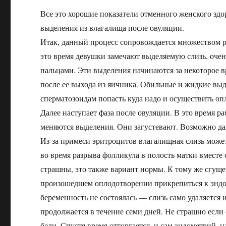
Все это хорошие показатели отменного женского здо
выделения из влагалища после овуляции.
Итак, данный процесс сопровождается множеством р
это время девушки замечают выделяемую слизь, оче
пальцами. Эти выделения начинаются за некоторое в
после ее выхода из яичника. Обильные и жидкие в
сперматозоидам попасть куда надо и осуществить оп
Далее наступает фаза после овуляции. В это время р
меняются выделения. Они загустевают. Возможно да
Из-за примеси эритроцитов влагалищная слизь может
во время разрыва фолликула в полость матки вместе
страшны, это также вариант нормы. К тому же сгуще
произошедшем оплодотворении прикрепиться к эндом
беременность не состоялась — слизь само удаляется 
продолжается в течение семи дней. Не страшно если
бели. Спустя время отторгается, и сам эндометрий, 